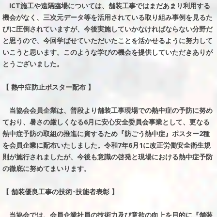
ICT施工や遠隔臨場については、舗装工事ではまだあまり利用する
機会がなく、三次元データ等を活用されている取り組み事例を見るた
びに圧倒されていますが、今後実施していかなければならない分野だ
と思うので、今回学ばせていただいたことを活かせるように努力して
いこうと思います。このような学びの機会を提供していただきありが
とうございました。
【 熱中症防止ポスター配布 】
当協会会員企業は、普段より舗装工事現場での熱中症の予防に努め
ており、暑さの厳しくなる6月に安心安全委員会事業として、更なる
熱中症予防の取組の推進に資するため『防ごう熱中症』ポスター2種
を会員企業に配布いたしました。令和7年6月1に改正労働安全衛生規
則が施行されましたが、今後も意識の啓発と現場における熱中症予防
の徹底に努めてまいります。
【 舗装優良工事の技術･技能者表彰 】
当協会では、会員企業社員の技術力及び意欲の向上を目的に『舗装