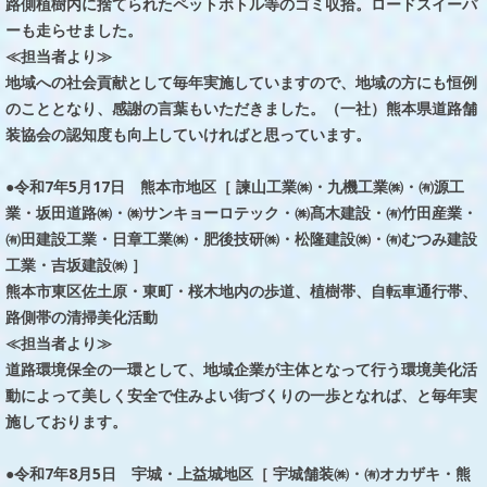
路側植樹内に捨てられたペットボトル等のゴミ収拾。ロードスイーパ
ーも走らせました。
≪担当者より≫
地域への社会貢献として毎年実施していますので、地域の方にも恒例
のこととなり、感謝の言葉もいただきました。（一社）熊本県道路舗
装協会の認知度も向上していければと思っています。
●令和7年5月17日 熊本市地区［ 諫山工業㈱・九機工業㈱・㈲源工
業・坂田道路㈱・㈱サンキョーロテック・㈱髙木建設・㈲竹田産業・
㈲田建設工業・日章工業㈱・肥後技研㈱・松隆建設㈱・㈲むつみ建設
工業・吉坂建設㈱ ］
熊本市東区佐土原・東町・桜木地内の歩道、植樹帯、自転車通行帯、
路側帯の清掃美化活動
≪担当者より≫
道路環境保全の一環として、地域企業が主体となって行う環境美化活
動によって美しく安全で住みよい街づくりの一歩となれば、と毎年実
施しております。
●令和7年8月5日 宇城・上益城地区［ 宇城舗装㈱・㈲オカザキ・熊