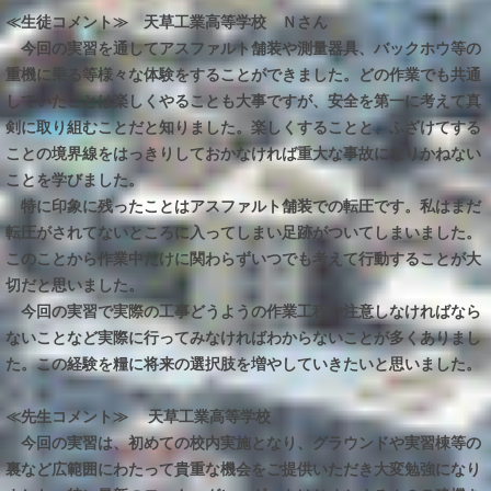
≪生徒コメント≫
天草工業高等学校 Ｎさん
今回の実習を通してアスファルト舗装や測量器具、バックホウ等の
重機に乗る等様々な体験をすることができました。どの作業でも共通
していたことは楽しくやることも大事ですが、安全を第一に考えて真
剣に取り組むことだと知りました。楽しくすることと、ふざけてする
ことの境界線をはっきりしておかなければ重大な事故になりかねない
ことを学びました。
特に印象に残ったことはアスファルト舗装での転圧です。私はまだ
転圧がされてないところに入ってしまい足跡がついてしまいました。
このことから作業中だけに関わらずいつでも考えて行動することが大
切だと思いました。
今回の実習で実際の工事どうようの作業工程や注意しなければなら
ないことなど実際に行ってみなければわからないことが多くありまし
た。この経験を糧に将来の選択肢を増やしていきたいと思いました。
≪先生コメント≫
天草工業高等学校
今回の実習は、初めての校内実施となり、グラウンドや実習棟等の
裏など広範囲にわたって貴重な機会をご提供いただき大変勉強になり