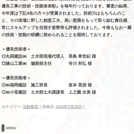
優良工事の技術・技能者表彰』を毎年行っております。審査の結果、
今年度は下記4名の方々が受賞されました。技術力はもちろんのこ
と、その現場に即した創意工夫、高い意識をもって取り組む責任感、
常にスキルアップを目指す姿勢等も評価されました。今後もなお一層
の技術・技能の研鑽に努められることを期待しております。
＜優良技術者＞
◎丸昭建設㈱ 土木部現場代理人 長島 希世紀 様
◎諫山工業㈱ 舗装部主任 寺川 和弘 様
＜優良技能者＞
◎㈱福岡建設 施工班長 坂本 晃啓 様
◎㈱小笹建設 土木部土木課課長 上之園 次美 様
カテゴリー:
活動報告
| 投稿日:
2026年3月26日
|
MENU