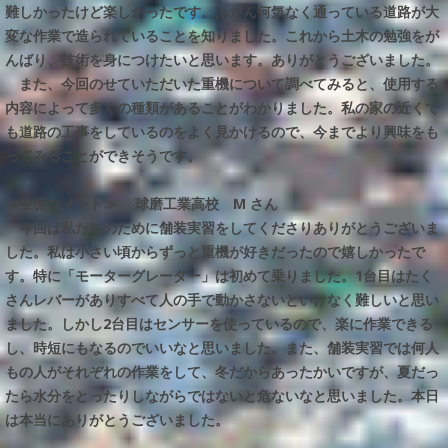
難しかったけど楽しかったです。ふだん何気なく通っている道路が大
変な作業で造られていることを知りました。これから土木の勉強をが
んばり、技術を身につけたいと思います。ありがとうございました。
また、今回のせていただいた重機について調べてみると、使用する
内容によって多くの種類があることがわかりました。私の家の近くで
も道路の工事をしているのをよく見かけるので、今までより興味をも
ってみることができそうです。
≪生徒コメント≫
球磨工業高校 M さん
今回は私たちのために舗装実習をしてくださりありがとうございま
した。私は小さい頃からずっと重機が好きだったので嬉しかったで
す。特に「モーターグレーダー」は初めて乗りました。1台目はたく
さんレバーがありすべて人の手で動かさないといけなく難しいと思い
ました。しかし2台目はセンサーを使っているので、楽に作業できる
し、時短にもなるのでいいなと思いました。また、舗装実習では何人
もの人がそれぞれの作業をして、冬だからあったかいですが、夏だっ
たら水分をとったりしながらではないと危ないなと思いました。本日
は本当にありがとうございました。