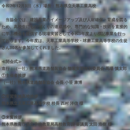
令和7年12月3日（水）場所：熊本県立天草工業高校
当協会では、建設産業のイメージアップ及び人材確保・育成を図る
ため、高校生にものづくりの達成感や、専門的な知識・技術を直接的
に学ぶ機会を提供する現場実習として令和3年度より標記事業を行っ
ております。今年度は、天草工業高等学校・球磨工業高等学校の生徒
さん30名が参加してくれました。
≪開会式≫
進行：（一社）熊本県道路舗装協会 舗装実習特別委員会 馬場 慎太郎
①主催者挨拶
（一社）熊本県道路舗装協会 会長 小笹 康博
②実習実施高校挨拶
熊本県立天草工業高等学校 校長 西村 洋信 様
③来賓挨拶
熊本県教育庁県立学校教育局高校教育課 審議員 太田 浩樹 様