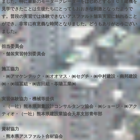
ました。特に最新のモーターグレーダーをはじめとするＩＣＴ建機を
見学できたことは生徒たちにとってもおおきな刺激となったようで
す。普段の実習では体験できないアスファルト舗装実習に触れること
ができ、非常に有意義な時間となりました。どうもありがとうござい
ました。
担当委員会
・舗装実習特別委員会
施工協力
・㈱アマケンテック・㈱オオマス・㈱セグチ・㈱中村建設・南邦建設
㈱・㈾福冨組・㈱吉田組・苓陽工業㈱
実習体験協力・機械等提供
・（一社）熊本県測量設計コンサルタンツ協会・㈱ショージ・㈱アク
ティオ・（一社）熊本県建設業協会天草支部青年部
資材協力
・熊本県アスファルト合材協会