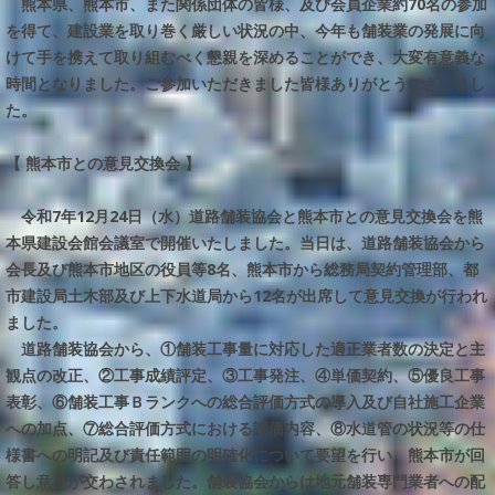
熊本県、熊本市、また関係団体の皆様、及び会員企業約70名の参加
を得て、建設業を取り巻く厳しい状況の中、今年も舗装業の発展に向
けて手を携えて取り組むべく懇親を深めることができ、大変有意義な
時間となりました。ご参加いただきました皆様ありがとうございまし
た。
【 熊本市との意見交換会 】
令和7年12月24日（水）道路舗装協会と熊本市との意見交換会を熊
本県建設会館会議室で開催いたしました。当日は、道路舗装協会から
会長及び熊本市地区の役員等8名、熊本市から総務局契約管理部、都
市建設局土木部及び上下水道局から12名が出席して意見交換が行われ
ました。
道路舗装協会から、①舗装工事量に対応した適正業者数の決定と主
観点の改正、②工事成績評定、③工事発注、④単価契約、⑤優良工事
表彰、⑥舗装工事Ｂランクへの総合評価方式の導入及び自社施工企業
への加点、⑦総合評価方式における評価内容、⑧水道管の状況等の仕
様書への明記及び責任範囲の明確化について要望を行い、熊本市が回
答し意見が交わされました。舗装協会からは地元舗装専門業者への配