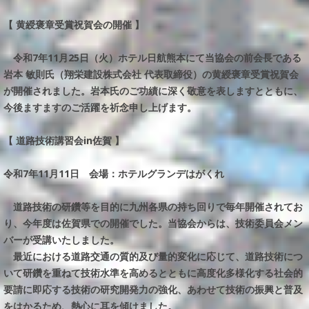
【 黄綬褒章受賞祝賀会の開催 】
令和7年11月25日（火）ホテル日航熊本にて当協会の前会長である
岩本 敏則氏（翔栄建設株式会社 代表取締役）の黄綬褒章受賞祝賀会
が開催されました。岩本氏のご功績に深く敬意を表しますとともに、
今後ますますのご活躍を祈念申し上げます。
【 道路技術講習会in佐賀 】
令和7年11月11日 会場：ホテルグランデはがくれ
道路技術の研鑽等を目的に九州各県の持ち回りで毎年開催されてお
り、今年度は佐賀県での開催でした。当協会からは、技術委員会メン
バーが受講いたしました。
最近における道路交通の質的及び量的変化に応じて、道路技術につ
いて研鑽を重ねて技術水準を高めるとともに高度化多様化する社会的
要請に即応する技術の研究開発力の強化、あわせて技術の振興と普及
をはかるため、熱心に耳を傾けました。