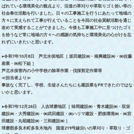
ばれている環境美化の観点より、沿道の草刈りや草取りゴミ拾い等の
社会奉仕活動を行いました。日々の工事施工を行うにあたって地域の
方々に支えられて工事が行えていることを今回の社会貢献活動を通じ
改めて実感することができました。今後も工事施工中に見つけたゴミ
を拾うなど常に地域の方々への感謝の気持ちと環境美化の心がけを忘
れずにいきたいと思います。
●令和7年10月8日 芦北水俣地区［ 坂田建設㈱・南興建設㈱・㈱佐藤
産業・㈱松下組 ］
芦北水俣管内の小中学校の除草作業・伐採剪定作業等
≪担当者より≫
事故なく完了し、学校、生徒さんたちにも建設業をPRできたのではな
いかと思います。
●令和7年12月26日 人吉球磨地区［ 味岡建設㈱・青木建設㈱・双栄
建設㈱・大秀建設㈱・㈱武田建設・㈱ハリマ建設・肥後環境㈱・㈱宮
田建設・丸昭建設㈱・三和建設㈱ ］
球磨郡多良木町多良木地内 国道219号線沿いの草刈り・草取り・ゴ