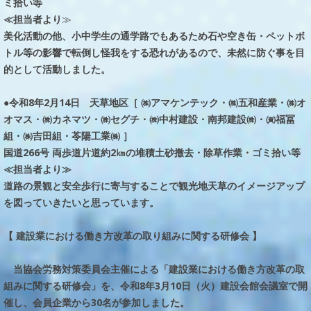
ミ拾い等
≪担当者より
≫
美化活動の他、小中学生の通学路でもあるため石や空き缶・ペットボ
トル等の影響で転倒し怪我をする恐れがあるので、未然に防ぐ事を目
的として活動しました。
●令和8年2月14日 天草地区［ ㈱アマケンテック・㈱五和産業・㈱オ
オマス・㈱カネマツ・㈱セグチ・㈱中村建設・南邦建設㈱・㈾福冨
組・㈱吉田組・苓陽工業㈱ ］
国道266号 両歩道片道約2㎞の堆積土砂撤去・除草作業・ゴミ拾い等
≪担当者より≫
道路の景観と安全歩行に寄与することで観光地天草のイメージアップ
を図っていきたいと思っています。
【 建設業における働き方改革の取り組みに関する研修会 】
当協会労務対策委員会主催による「建設業における働き方改革の取
組みに関する研修会」を、令和8年3月10日（火）建設会館会議室で開
催し、会員企業から30名が参加しました。