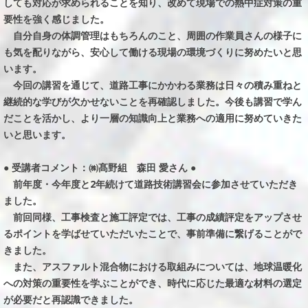
しても対応が求められることを知り、改めて現場での熱中症対策の重
要性を強く感じました。
自分自身の体調管理はもちろんのこと、周囲の作業員さんの様子に
も気を配りながら、安心して働ける現場の環境づくりに努めたいと思
います。
今回の講習を通じて、道路工事にかかわる業務は日々の積み重ねと
継続的な学びが欠かせないことを再確認しました。今後も講習で学ん
だことを活かし、より一層の知識向上と業務への適用に努めていきた
いと思います。
● 受講者コメント：㈱髙野組 森田 愛さん ●
前年度・今年度と2年続けて道路技術講習会に参加させていただき
ました。
前回同様、工事検査と施工評定では、工事の成績評定をアップさせ
るポイントを学ばせていただいたことで、事前準備に繋げることがで
きました。
また、アスファルト混合物における取組みについては、地球温暖化
への対策の重要性を学ぶことができ、時代に応じた最適な材料の選定
が必要だと再認識できました。