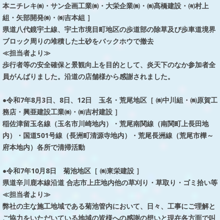
本ニチレキ㈱・サン企画工業㈱・大栄企業㈱・㈱髙橋建設・㈲村上
組・矢部開発㈱・㈱吉本組 ］
県道八代鏡宇土線、宇土市境目町地区の歩道部の除草及び歩車道境界
ブロック周りの堆積した土砂をバックホウで撤去
≪担当者より≫
歩行者等の安全確保と景観向上を目的として、炎天下のなか参加者全
員がんばりました。沿道の店舗様から感謝されました。
●令和7年8月3日、8日、12日 玉名・荒尾地区［ ㈱中川組・㈱原賀工
務店・興亜建設工業㈱・㈱吉村建設 ］
稲佐津留玉名線（玉名市川崎地内）・荒尾南関線（南関町上長田地
内）・国道501号線（長洲町清源寺地内）・荒尾長洲線（荒尾市樺～
府本地内）各所で清掃活動
●令和7年10月8日 菊池地区［ ㈱東栄建設 ］
県道辛川鹿本線沿道 合志市上庄地内他の草刈り・草取り・ゴミ拾い等
≪担当者より≫
弊社の主な施工地域である菊池管内において、日々、工事にご理解と
ご協力をいただいている地域の皆様への感謝の想いと現在各方面で叫