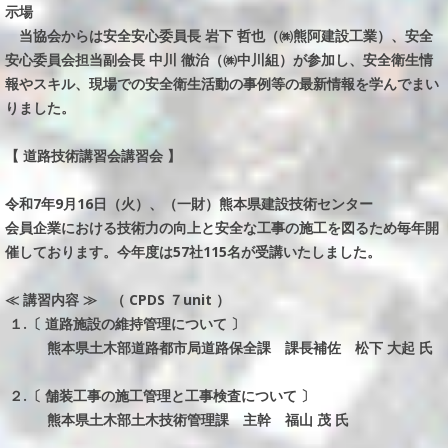
示場
当協会からは安全安心委員長 岩下 哲也（㈱熊阿建設工業）、安全
安心委員会担当副会長 中川 徹治（㈱中川組）が参加し、安全衛生情
報やスキル、現場での安全衛生活動の事例等の最新情報を学んでまい
りました。
【 道路技術講習会講習会 】
令和7年9月16日（火）、（一財）熊本県建設技術センター
会員企業における技術力の向上と安全な工事の施工を図るため毎年開
催しております。今年度は57社115名が受講いたしました。
≪ 講習内容 ≫ （ CPDS ７unit ）
１.〔 道路施設の維持管理について 〕
熊本県土木部道路都市局道路保全課 課長補佐 松下 大起 氏
２.〔 舗装工事の施工管理と工事検査について 〕
熊本県土木部土木技術管理課 主幹 福山 茂 氏