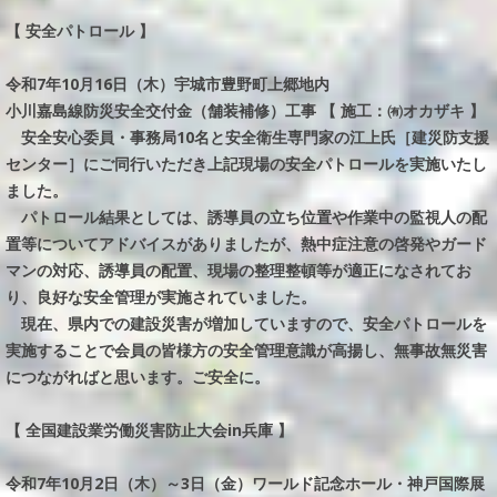
【 安全パトロール 】
令和7年10月16日（木）宇城市豊野町上郷地内
小川嘉島線防災安全交付金（舗装補修）工事 【 施工：㈲オカザキ 】
安全安心委員・事務局10名と安全衛生専門家の江上氏［建災防支援
センター］にご同行いただき上記現場の安全パトロールを実施いたし
ました。
パトロール結果としては、誘導員の立ち位置や作業中の監視人の配
置等についてアドバイスがありましたが、熱中症注意の啓発やガード
マンの対応、誘導員の配置、現場の整理整頓等が適正になされてお
り、良好な安全管理が実施されていました。
現在、県内での建設災害が増加していますので、安全パトロールを
実施することで会員の皆様方の安全管理意識が高揚し、無事故無災害
につながればと思います。ご安全に。
【 全国建設業労働災害防止大会in兵庫 】
令和7年10月2日（木）～3日（金）ワールド記念ホール・神戸国際展