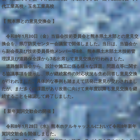
代工業高校・玉名工業高校
【 熊本県との意見交換会 】
令和8年1月30日（金）当協会技術委員会と熊本県土木部との意見交
換会を、県庁防災センター会議室で開催しました。当日は、当協会か
ら副会長及び技術委員長他メンバー等8名、熊本県土木部土木技術管
理課及び道路保全課から7名出席して意見交換が行われました。
道路舗装協会から、設計や施工に係る様々な課題、問題点等に関す
る協議事項を提示し、県が継続案件の対応状況も含め回答し意見交換
が行われました。具体的な事例も踏まえて活発に意見が交わされまし
たが、まだ多くの課題があり改善に向けて来年度以降も意見交換を継
続することを確認して終了しました。
【 新年賀詞交歓会の開催 】
令和8年1月28日（水）熊本ホテルキャッスルにおいて令和8年新年
賀詞交歓会を開催しました。