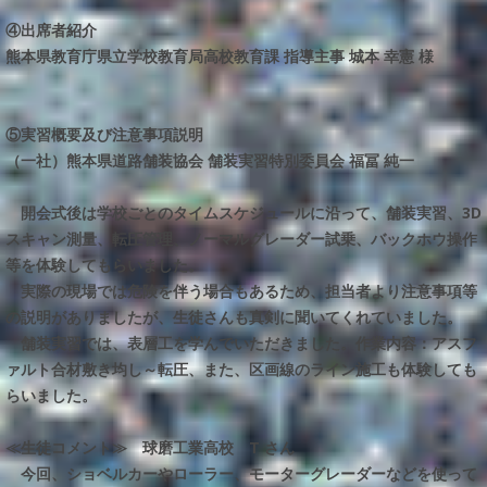
④出席者紹介
熊本県教育庁県立学校教育局高校教育課 指導主事 城本 幸憲 様
⑤実習概要及び注意事項説明
（一社）熊本県道路舗装協会 舗装実習特別委員会 福冨 純一
開会式後は学校ごとのタイムスケジュールに沿って、舗装実習、3D
スキャン測量、転圧管理、ノーマルグレーダー試乗、バックホウ操作
等を体験してもらいました。
実際の現場では危険を伴う場合もあるため、担当者より注意事項等
の説明がありましたが、生徒さんも真剣に聞いてくれていました。
舗装実習では、表層工を学んでいただきました。作業内容：アスフ
ァルト合材敷き均し～転圧、また、区画線のライン施工も体験しても
らいました。
≪生徒コメント≫
球磨工業高校 T さん
今回、ショベルカーやローラー、モーターグレーダーなどを使って