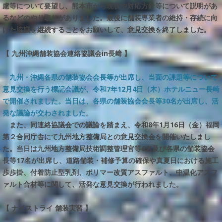
慮等について要望し、熊本市から現状や対応方針等について説明があ
るなどのやり取りがありました。最後に舗装専業者の維持・存続に向
けた協議を継続することをお願いして、意見交換を終了しました。
【 九州沖縄舗装協会連絡協議会in長﨑 】
九州・沖縄各県の舗装協会会長等が出席し、当面の課題等について
意見交換を行う標記会議が、令和7年12月4日（木）ホテルニュー長崎
で開催されました。当日は、各県の舗装協会会長等30名が出席し、活
発な議論が交わされました
。
また、同連絡協議会での議論を踏まえ、令和8年1月16日（金）福岡
第２合同庁舎にて九州地方整備局との意見交換会を開催いたしまし
た。当日は九州地方整備局技術調整管理官等6名及び各県の舗装協会
長等17名が出席し、道路舗装・補修予算の確保や真夏日における施工
歩歩掛、付着防止型乳剤、ポリマー改質アスファルト、中温化アスフ
ァルト合材等に関して、活発な意見交換が行われました。
【 ナイストライ 舗装実習 】