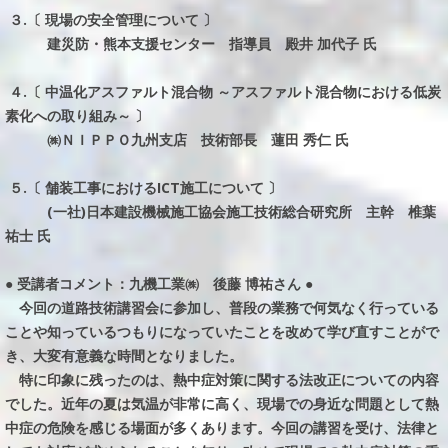
３.〔 現場の安全管理について 〕
建災防・熊本支援センター 指導員 殿井 加代子 氏
４.〔 中温化アスファルト混合物 ～アスファルト混合物における低炭
素化への取り組み～ 〕
㈱ＮＩＰＰＯ九州支店 技術部長 蓮田 秀仁 氏
５.〔 舗装工事におけるICT施工について 〕
(一社)日本建設機械施工協会施工技術総合研究所 主幹 椎葉
祐士 氏
● 受講者コメント：九機工業㈱ 後藤 博祐さん ●
今回の道路技術講習会に参加し、普段の業務で何気なく行っている
ことや知っているつもりになっていたことを改めて学び直すことがで
き、大変有意義な時間となりました。
特に印象に残ったのは、熱中症対策に関する法改正についての内容
でした。近年の夏は気温が非常に高く、現場での身近な問題として熱
中症の危険を感じる場面が多くあります。今回の講習を受け、法律と