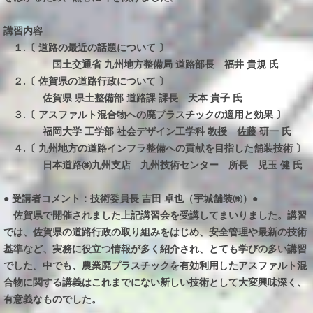
講習内容
１.〔 道路の最近の話題について 〕
国土交通省 九州地方整備局 道路部長 福井 貴規 氏
２.〔 佐賀県の道路行政について 〕
佐賀県 県土整備部 道路課 課長 天本 貴子 氏
３.〔 アスファルト混合物への廃プラスチックの適用と効果 〕
福岡大学 工学部 社会デザイン工学科 教授 佐藤 研一 氏
４.〔 九州地方の道路インフラ整備への貢献を目指した舗装技術 〕
日本道路㈱九州支店 九州技術センター 所長 児玉 健 氏
● 受講者コメント：技術委員長 吉田 卓也（宇城舗装㈱）●
佐賀県で開催されました上記講習会を受講してまいりました。講習
では、佐賀県の道路行政の取り組みをはじめ、安全管理や最新の技術
基準など、実務に役立つ情報が多く紹介され、とても学びの多い講習
でした。中でも、農業廃プラスチックを有効利用したアスファルト混
合物に関する講義はこれまでにない新しい技術として大変興味深く、
有意義なものでした。