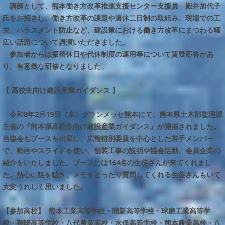
講師として、熊本働き方改革推進支援センター支援員 殿井加代子
氏をお招きし、働き方改革の課題や週休二日制の取組み、現場での工
夫、ハラスメント防止など、建設業における働き方改革にまつわる幅
広い話題について講演いただきました。
参加者からは振替休日や代休制度の運用等について質疑応答があ
り、有意義な研修となりました。
【 高校生向け建設産業ガイダンス 】
令和8年2月19日（木）グランメッセ熊本にて、熊本県土木部監理課
主催の『熊本県高校生向け建設産業ガイダンス』が開催されました。
当協会もブースを出展し、広報特別委員を中心とした若手メンバー
で、動画やスライドを使い、舗装工事の説明や協会活動、会員企業の
紹介をいたしました。ブースには164名の生徒さんが来てくれまし
た。熱心に話を聴き、メモをとったり質問してくれる生徒さんもいて
大変うれしく思いました。
【参加高校】
熊本工業高等学校・開新高等学校・球磨工業高等学
校・翔陽高等学校・八代農業高校・水俣高等学校・熊本農業高校・八