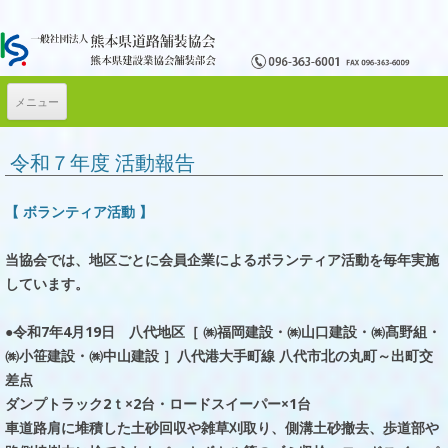
メニュー
コンテンツへ移動
令和７年度 活動報告
【 ボランティア活動 】
当協会では、地区ごとに会員企業によるボランティア活動を毎年実施
しています。
●令和7年4月19日 八代地区［ ㈱福岡建設・㈱山口建設・㈱髙野組・
㈱小笹建設・㈱中山建設 ］八代港大手町線 八代市北の丸町～出町交
差点
ダンプトラック2ｔ×2台・ロードスイーパー×1台
車道路肩に堆積した土砂回収や雑草刈取り、側溝土砂撤去、歩道部や